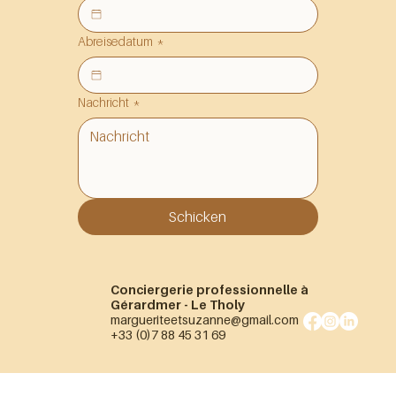
Abreisedatum
*
Nachricht
*
Schicken
Conciergerie professionnelle à
Gérardmer - Le Tholy
margueriteetsuzanne@gmail.com
+33 (0)7 88 45 31 69