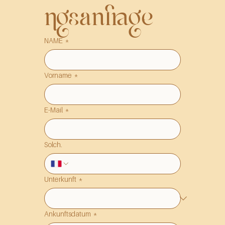
ngsanfrage
NAME
*
Vorname
*
E-Mail
*
Solch.
Unterkunft
*
Ankunftsdatum
*