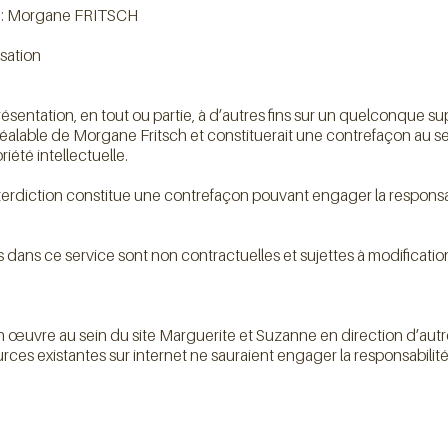
on : Morgane FRITSCH
isation
sentation, en tout ou partie, à d’autres fins sur un quelconque sup
préalable de Morgane Fritsch et constituerait une contrefaçon au se
iété intellectuelle.
erdiction constitue une contrefaçon pouvant engager la responsabi
dans ce service sont non contractuelles et sujettes à modification
n œuvre au sein du site Marguerite et Suzanne en direction d’autr
rces existantes sur internet ne sauraient engager la responsabilit