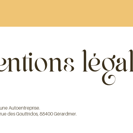
tion locative
Résidence secondaire
Vacanciers
ntions léga
une Autoentreprise.
0 rue des Gouttridos, 88400 Gérardmer.