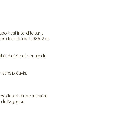
port est interdite sans
ns des articles L 335-2 et
lité civile et pénale du
 sans préavis.
es sites et d’une manière
é de l’agence.