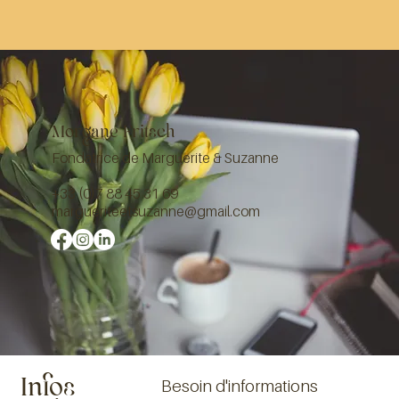
Morgane Fritsch
Fondatrice de Marguerite & Suzanne
+33 (0)7 88 45 31 69
margueriteetsuzanne@gmail.com
Besoin d'informations
Infos