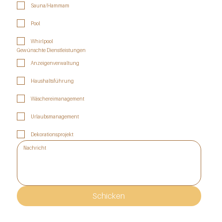
Sauna/Hammam
Pool
Whirlpool
Gewünschte Dienstleistungen
Anzeigenverwaltung
Haushaltsführung
Wäschereimanagement
Urlaubsmanagement
Dekorationsprojekt
Schicken