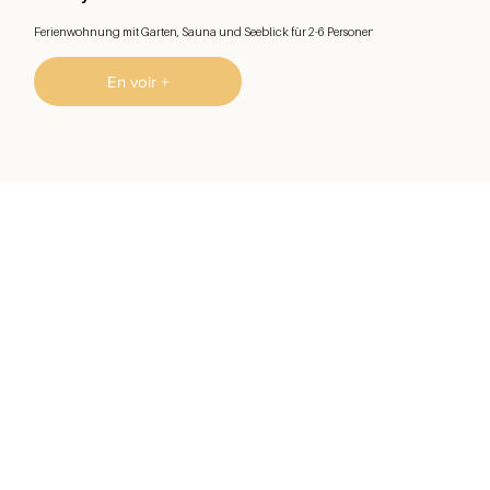
Ferienwohnung mit Garten, Sauna und Seeblick für 2-6 Personen
En voir +
Conciergerie professionnelle à
Gérardmer - Le Tholy
margueriteetsuzanne@gmail.com
+33 (0)7 88 45 31 69