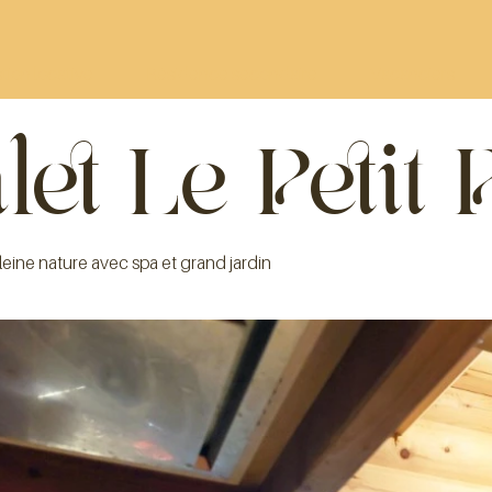
tion locative
Résidence secondaire
Vacanciers
let Le Petit 
leine nature avec spa et grand jardin