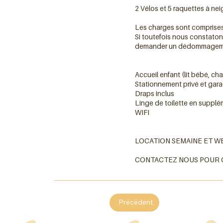
2 Vélos et 5 raquettes à nei
Les charges sont comprises d
Si toutefois nous constaton
demander un dédommagemen
Po
Accueil enfant (lit bébé, cha
Stationnement privé et gar
Draps inclus
Linge de toilette en suppl
WIFI
LOCATION SEMAINE ET W
CONTACTEZ NOUS POUR C
Précédent