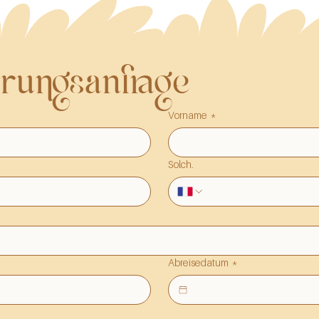
rungsanfrage
Vorname
*
Solch.
Abreisedatum
*