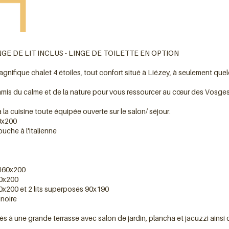
 LINGE DE LIT INCLUS - LINGE DE TOILETTE EN OPTION
nifique chalet 4 étoiles, tout confort situé à Liézey, à seulement qu
e amis du calme et de la nature pour vous ressourcer au cœur des Vosges
a cuisine toute équipée ouverte sur le salon/ séjour.
0x200
uche à l'italienne
 160x200
60x200
0x200 et 2 lits superposés 90x190
gnoire
cès à une grande terrasse avec salon de jardin, plancha et jacuzzi ainsi