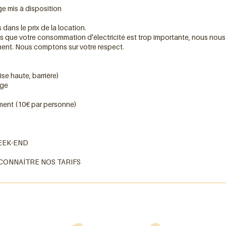
ge mis à disposition
ans le prix de la location.
s que votre consommation d'électricité est trop importante, nous nous 
t. Nous comptons sur votre respect.
ele à bois
ise haute, barrière)
age
ément (10€ par personne)
EEK-END
ONNAÎTRE NOS TARIFS